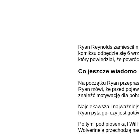
Ryan Reynolds zamieścił na 
komiksu odbędzie się 6 wrz
który powiedział, że powróci
Co jeszcze wiadomo
Na początku Ryan przeprasza
Ryan mówi, że przed pojawi
znaleźć motywację dla bohate
Najciekawsza i najważniejs
Ryan pyta go, czy jest got
Po tym, pod piosenką I Will
Wolverine'a przechodzą nad