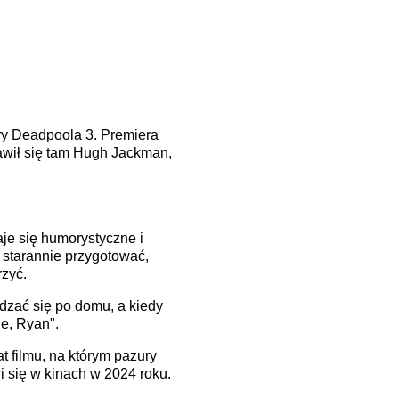
ery Deadpoola 3. Premiera
jawił się tam Hugh Jackman,
aje się humorystyczne i
 starannie przygotować,
rzyć.
dzać się po domu, a kiedy
ie, Ryan".
t filmu, na którym pazury
 się w kinach w 2024 roku.