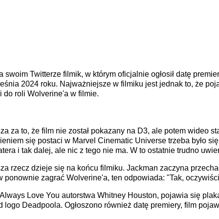
swoim Twitterze filmik, w którym oficjalnie ogłosił datę premi
eśnia 2024 roku. Najważniejsze w filmiku jest jednak to, że po
 do roli Wolverine'a w filmie.
 za to, że film nie został pokazany na D3, ale potem wideo st
eniem się postaci w Marvel Cinematic Universe trzeba było się
ra i tak dalej, ale nic z tego nie ma. W to ostatnie trudno uwie
za rzecz dzieje się na końcu filmiku. Jackman zaczyna przecha
ów ponownie zagrać Wolverine'a, ten odpowiada: "Tak, oczywiśc
 Always Love You autorstwa Whitney Houston, pojawia się plaka
 logo Deadpoola. Ogłoszono również datę premiery, film pojawi