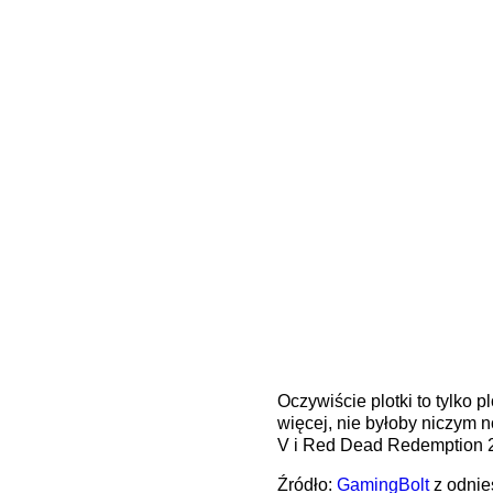
Oczywiście plotki to tylko 
więcej, nie byłoby niczym 
V i Red Dead Redemption 
Źródło:
GamingBolt
z odnie