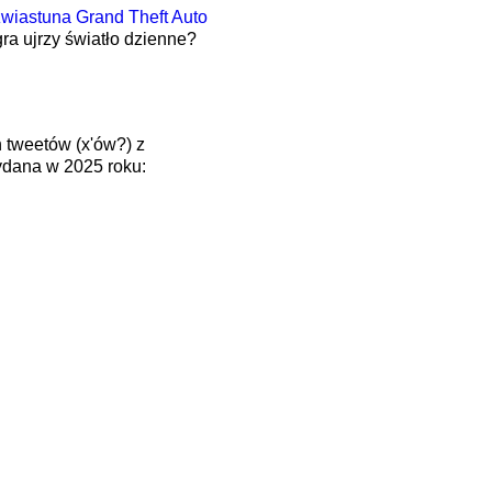
wiastuna Grand Theft Auto
gra ujrzy światło dzienne?
 tweetów (x'ów?) z
ydana w 2025 roku: