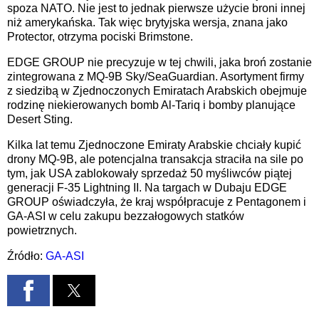
spoza NATO. Nie jest to jednak pierwsze użycie broni innej
niż amerykańska. Tak więc brytyjska wersja, znana jako
Protector, otrzyma pociski Brimstone.
EDGE GROUP nie precyzuje w tej chwili, jaka broń zostanie
zintegrowana z MQ-9B Sky/SeaGuardian. Asortyment firmy
z siedzibą w Zjednoczonych Emiratach Arabskich obejmuje
rodzinę niekierowanych bomb Al-Tariq i bomby planujące
Desert Sting.
Kilka lat temu Zjednoczone Emiraty Arabskie chciały kupić
drony MQ-9B, ale potencjalna transakcja straciła na sile po
tym, jak USA zablokowały sprzedaż 50 myśliwców piątej
generacji F-35 Lightning II. Na targach w Dubaju EDGE
GROUP oświadczyła, że kraj współpracuje z Pentagonem i
GA-ASI w celu zakupu bezzałogowych statków
powietrznych.
Źródło:
GA-ASI