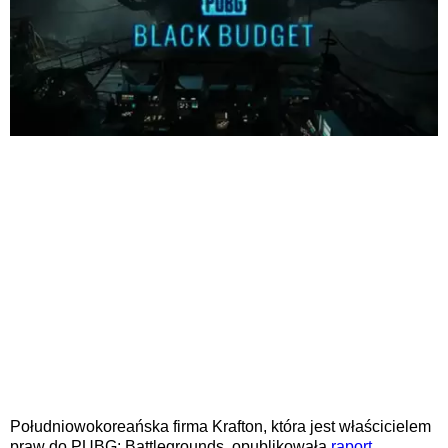
Południowokoreańska firma Krafton, która jest właścicielem
praw do PUBG: Battlegrounds, opublikowała
raport