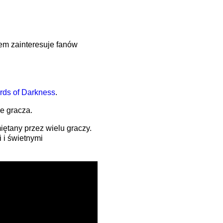
em zainteresuje fanów
rds of Darkness
.
e gracza.
ętany przez wielu graczy.
 i świetnymi