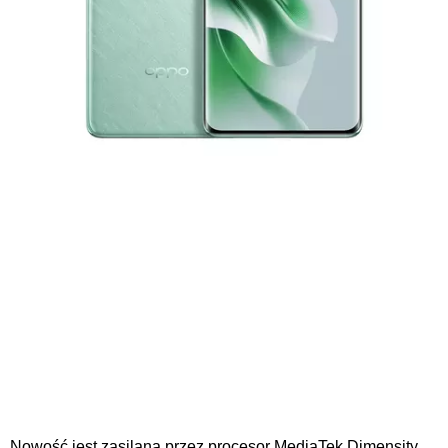
Nowość jest zasilana przez procesor MediaTek Dimensity