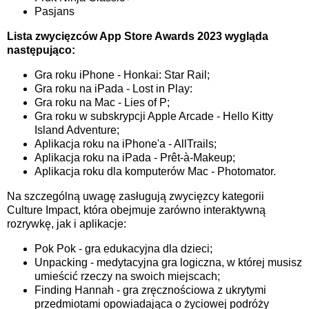
Pasjans
Lista zwycięzców App Store Awards 2023 wygląda
następująco:
Gra roku iPhone - Honkai: Star Rail;
Gra roku na iPada - Lost in Play:
Gra roku na Mac - Lies of P;
Gra roku w subskrypcji Apple Arcade - Hello Kitty
Island Adventure;
Aplikacja roku na iPhone'a - AllTrails;
Aplikacja roku na iPada - Prêt-à-Makeup;
Aplikacja roku dla komputerów Mac - Photomator.
Na szczególną uwagę zasługują zwycięzcy kategorii
Culture Impact, która obejmuje zarówno interaktywną
rozrywkę, jak i aplikacje:
Pok Pok - gra edukacyjna dla dzieci;
Unpacking - medytacyjna gra logiczna, w której musisz
umieścić rzeczy na swoich miejscach;
Finding Hannah - gra zręcznościowa z ukrytymi
przedmiotami opowiadająca o życiowej podróży