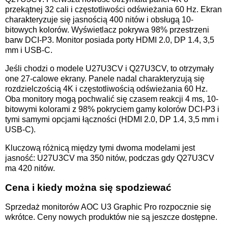
przekątnej 32 cali i częstotliwości odświeżania 60 Hz. Ekran
charakteryzuje się jasnością 400 nitów i obsługą 10-
bitowych kolorów. Wyświetlacz pokrywa 98% przestrzeni
barw DCI-P3. Monitor posiada porty HDMI 2.0, DP 1.4, 3,5
mm i USB-C.
Jeśli chodzi o modele U27U3CV i Q27U3CV, to otrzymały
one 27-calowe ekrany. Panele nadal charakteryzują się
rozdzielczością 4K i częstotliwością odświeżania 60 Hz.
Oba monitory mogą pochwalić się czasem reakcji 4 ms, 10-
bitowymi kolorami z 98% pokryciem gamy kolorów DCI-P3 i
tymi samymi opcjami łączności (HDMI 2.0, DP 1.4, 3,5 mm i
USB-C).
Kluczową różnicą między tymi dwoma modelami jest
jasność: U27U3CV ma 350 nitów, podczas gdy Q27U3CV
ma 420 nitów.
Cena i kiedy można się spodziewać
Sprzedaż monitorów AOC U3 Graphic Pro rozpocznie się
wkrótce. Ceny nowych produktów nie są jeszcze dostępne.