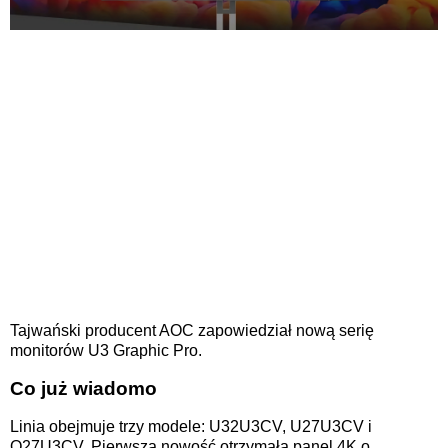
Tajwański producent AOC zapowiedział nową serię
monitorów U3 Graphic Pro.
Co już wiadomo
Linia obejmuje trzy modele: U32U3CV, U27U3CV i
Q27U3CV. Pierwsza nowość otrzymała panel 4K o