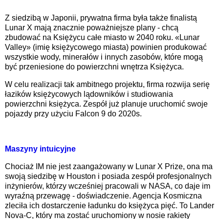
Z siedzibą w Japonii, prywatna firma była także finalistą
Lunar X mają znacznie poważniejsze plany - chcą
zbudować na Księżycu całe miasto w 2040 roku. «Lunar
Valley» (imię księżycowego miasta) powinien produkować
wszystkie wody, minerałów i innych zasobów, które mogą
być przeniesione do powierzchni wnętrza Księżyca.
W celu realizacji tak ambitnego projektu, firma rozwija serię
łazików księżycowych lądowników i studiowania
powierzchni księżyca. Zespół już planuje uruchomić swoje
pojazdy przy użyciu Falcon 9 do 2020s.
Maszyny intuicyjne
Chociaż IM nie jest zaangażowany w Lunar X Prize, ona ma
swoją siedzibę w Houston i posiada zespół profesjonalnych
inżynierów, którzy wcześniej pracowali w NASA, co daje im
wyraźną przewagę - doświadczenie. Agencja Kosmiczna
zleciła ich dostarczenie ładunku do księżyca pięć. To Lander
Nova-C, który ma zostać uruchomiony w nosie rakiety