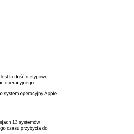
 Jest to dość nietypowe
mu operacyjnego.
to system operacyjny Apple
ersjach 13 systemów
ego czasu przybycia do