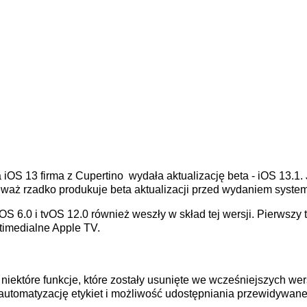
a iOS 13 firma z Cupertino wydała aktualizację beta - iOS 13.1.
eważ rzadko produkuje beta aktualizacji przed wydaniem syste
S 6.0 i tvOS 12.0 również weszły w skład tej wersji. Pierwszy 
ltimedialne Apple TV.
 niektóre funkcje, które zostały usunięte we wcześniejszych w
automatyzację etykiet i możliwość udostępniania przewidywan