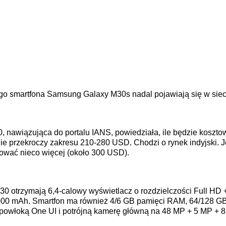
o smartfona Samsung Galaxy M30s nadal pojawiają się w siec
, nawiązująca do portalu IANS, powiedziała, ile będzie koszto
e przekroczy zakresu 210-280 USD. Chodzi o rynek indyjski. Jeś
tować nieco więcej (około 300 USD).
0 otrzymają 6,4-calowy wyświetlacz o rozdzielczości Full HD +
6000 mAh. Smartfon ma również 4/6 GB pamięci RAM, 64/128 G
 powłoką One UI i potrójną kamerę główną na 48 MP + 5 MP + 8