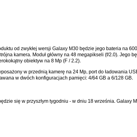
duktu od zwykłej wersji Galaxy M30 będzie jego bateria na 60
otrójna kamera. Moduł główny na 48 megapikseli (f/2.0). Jego b
zerokokątny obiektyw na 8 Mp (F / 2.2).
yposażony w przednią kamerę na 24 Mp, port do ładowania USB
awana w dwóch konfiguracjach pamięci: 4/64 GB a 6/128 GB.
ędzie się w przyszłym tygodniu - w dniu 18 września. Galaxy 