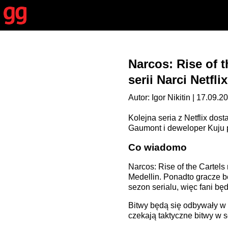
Narcos: Rise of 
serii Narci Netflix
Autor: Igor Nikitin | 17.09.2
Kolejna seria z Netflix dos
Gaumont i deweloper Kuju p
Co wiadomo
Narcos: Rise of the Carte
Medellin. Ponadto gracze b
sezon serialu, więc fani bę
Bitwy będą się odbywały w 
czekają taktyczne bitwy w sc