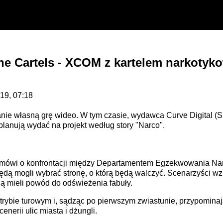
the Cartels - XCOM z kartelem narkotyk
019, 07:18
tanie własną grę wideo. W tym czasie, wydawca Curve Digital (S
lanują wydać na projekt według story "Narco".
ls mówi o konfrontacji między Departamentem Egzekwowania Na
ędą mogli wybrać stronę, o którą będą walczyć. Scenarzyści wz
dą mieli powód do odświeżenia fabuły.
trybie turowym i, sądząc po pierwszym zwiastunie, przypomin
enerii ulic miasta i dżungli.