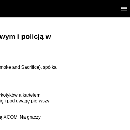
owym i policją w
moke and Sacrifice), spółka
rkotyków a kartelem
ięli pod uwagę pierwszy
ają XCOM. Na graczy