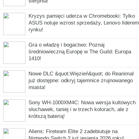
sierpnia!
Kryzys pamięci uderza w Chromebooki: Tylko
ASUS notuje wzrost sprzedaży, Lenovo liderem
rynku!
Gra o władzę i bogactwo: Poznaj
średniowieczną Europę w The Guild: Europa
1410!
Nowe DLC &quot;Więzień&quot; do Reanimal
już dostępne: odkryj tajemnice zrujnowanego
miasta!
Sony WH-1000XM4C: Nowa wersja kultowych
słuchawek, taniej i w trzech kolorach, ale z
krótszą baterią!
Aliens: Fireteam Elite 2 zadebiutuje na
Nintendo Switch 2 już jesienią 2026 roku!