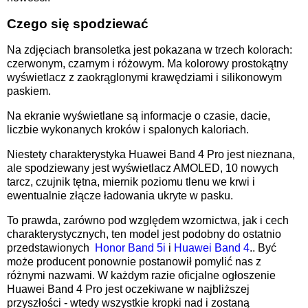
Czego się spodziewać
Na zdjęciach bransoletka jest pokazana w trzech kolorach:
czerwonym, czarnym i różowym. Ma kolorowy prostokątny
wyświetlacz z zaokrąglonymi krawędziami i silikonowym
paskiem.
Na ekranie wyświetlane są informacje o czasie, dacie,
liczbie wykonanych kroków i spalonych kaloriach.
Niestety charakterystyka Huawei Band 4 Pro jest nieznana,
ale spodziewany jest wyświetlacz AMOLED, 10 nowych
tarcz, czujnik tętna, miernik poziomu tlenu we krwi i
ewentualnie złącze ładowania ukryte w pasku.
To prawda, zarówno pod względem wzornictwa, jak i cech
charakterystycznych, ten model jest podobny do ostatnio
przedstawionych
Honor Band 5i
i
Huawei Band 4
.
. Być
może producent ponownie postanowił pomylić nas z
różnymi nazwami. W każdym razie oficjalne ogłoszenie
Huawei Band 4 Pro jest oczekiwane w najbliższej
przyszłości - wtedy wszystkie kropki nad i zostaną