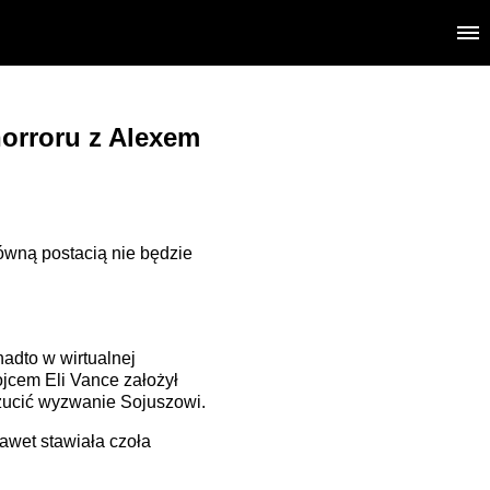
 horroru z Alexem
łówną postacią nie będzie
nadto w wirtualnej
ojcem Eli Vance założył
rzucić wyzwanie Sojuszowi.
awet stawiała czoła