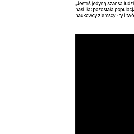
„Jesteś jedyną szansą ludz
nasiliła: pozostała populac
naukowcy ziemscy - ty i twój
.