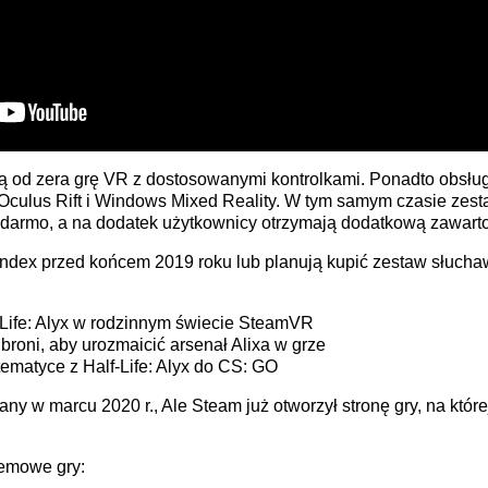
 od zera grę VR z dostosowanymi kontrolkami. Ponadto obsługi
, Oculus Rift i Windows Mixed Reality. W tym samym czasie ze
za darmo, a na dodatek użytkownicy otrzymają dodatkową zawart
e Index przed końcem 2019 roku lub planują kupić zestaw słuch
-Life: Alyx w rodzinnym świecie SteamVR
broni, aby urozmaicić arsenał Alixa w grze
ematyce z Half-Life: Alyx do CS: GO
dany w marcu 2020 r., Ale Steam już otworzył stronę gry, na kt
emowe gry: