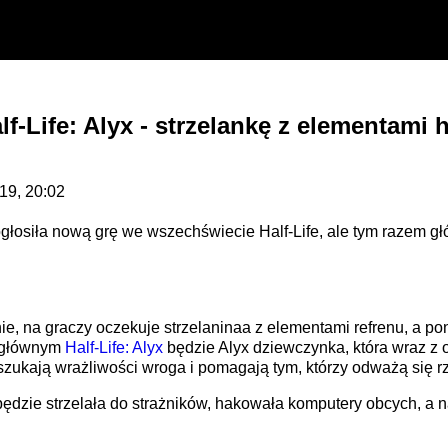
lf-Life: Alyx - strzelankę z elementami
019, 20:02
ogłosiła nową grę we wszechświecie Half-Life, ale tym razem g
e, na graczy oczekuje strzelaninaa z elementami refrenu, a po
m głównym
Half-Life: Alyx
będzie Alyx dziewczynka, która wraz z 
zukają wrażliwości wroga i pomagają tym, którzy odważą się 
ędzie strzelała do strażników, hakowała komputery obcych, a n