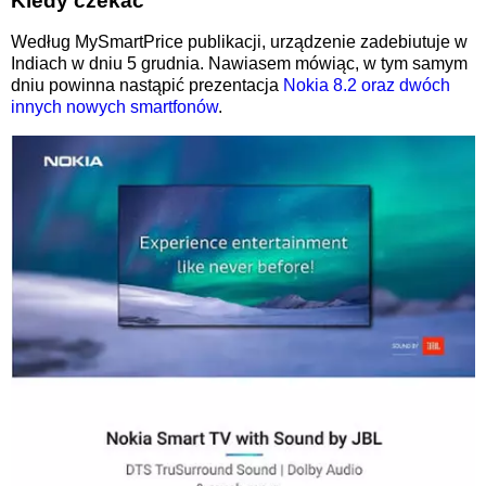
Kiedy czekać
Według MySmartPrice publikacji, urządzenie zadebiutuje w
Indiach w dniu 5 grudnia. Nawiasem mówiąc, w tym samym
dniu powinna
nastąpić
prezentacja
Nokia 8.2 oraz dwóch
innych nowych smartfonów
.