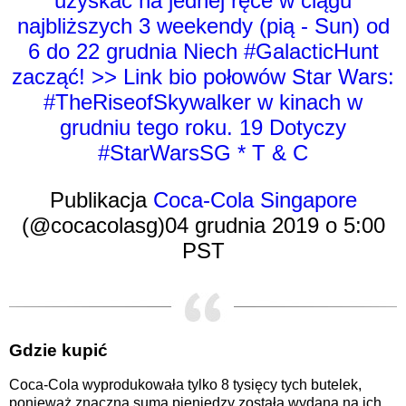
uzyskać na jednej ręce w ciągu
najbliższych 3 weekendy (pią - Sun) od
6 do 22 grudnia Niech #GalacticHunt
zacząć! >> Link bio połowów Star Wars:
#TheRiseofSkywalker w kinach w
grudniu tego roku. 19 Dotyczy
#StarWarsSG * T & C
Publikacja
Coca-Cola Singapore
(@cocacolasg)
04 grudnia 2019 o 5:00
PST
Gdzie kupić
Coca-Cola wyprodukowała tylko 8 tysięcy tych butelek,
ponieważ znaczna suma pieniędzy została wydana na ich