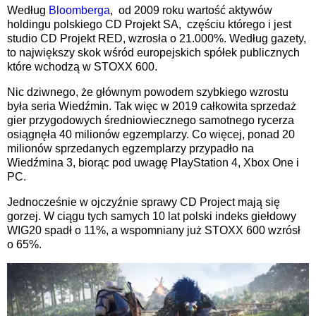
Według
Bloomberga
, od 2009 roku wartość aktywów
holdingu polskiego CD Projekt SA, częściu którego i jest
studio CD Projekt RED, wzrosła o 21.000%. Według gazety,
to największy skok wśród europejskich spółek publicznych
które wchodzą w STOXX 600.
Nic dziwnego, że głównym powodem szybkiego wzrostu
była seria Wiedźmin. Tak więc w 2019 całkowita sprzedaż
gier przygodowych średniowiecznego samotnego rycerza
osiągnęła 40 milionów egzemplarzy. Co więcej, ponad 20
milionów sprzedanych egzemplarzy przypadło na
Wiedźmina 3, biorąc pod uwagę PlayStation 4, Xbox One i
PC.
Jednocześnie w ojczyźnie sprawy CD Project mają się
gorzej. W ciągu tych samych 10 lat polski indeks giełdowy
WIG20 spadł o 11%, a wspomniany już STOXX 600 wzrósł
o 65%.