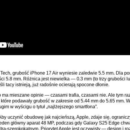
ech, grubość iPhone 17 Air wyniesie zaledwie 5.5 mm. Dla 
 5.8 mm. Różnica jest niewielka — 0.3 mm (to trzy grubości lud
śli tacy istnieją, już radośnie ocierają spocone dłonie.
 ma mieszane opinie — czasami trafia, czasami nie. Ale tym ra
 które podawały grubość w zakresie od 5.44 mm do 5.65 mm. W 
gim w wyścigu o tytuł „najlżejszego smartfona”.
. Aby uczynić obudowę jak najcieńszą, Apple, zdaje się, ogranic
 jeden główny aparat 48 MP, podczas gdy Galaxy S25 Edge chwa
ra-szerokokątnym. Priorytet Apple jest oczywisty — design i ro