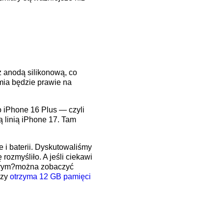
z anodą silikonową, co
mia będzie prawie na
co iPhone 16 Plus — czyli
 linią iPhone 17. Tam
 i baterii. Dyskutowaliśmy
rozmyśliło. A jeśli ciekawi
którym?można zobaczyć
szy
otrzyma 12 GB pamięci