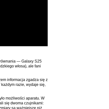
porównania — Galaxy S25
zkiego włosa), ale fani
zem informacja zgadza się z
każdym razie, wydaje się,
zyło możliwości aparatu. W
li się dwoma czujnikami:
zmiary są ważniejsze niż