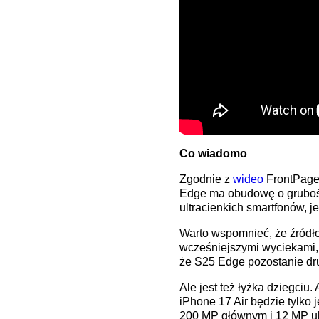
Co wiadomo
Zgodnie z
wideo
FrontPageT
Edge ma obudowę o grubości
ultracienkich smartfonów, je
Warto wspomnieć, że źródło
wcześniejszymi wyciekami,
że S25 Edge pozostanie dru
Ale jest też łyżka dziegciu
iPhone 17 Air będzie tylko
200 MP głównym i 12 MP ult