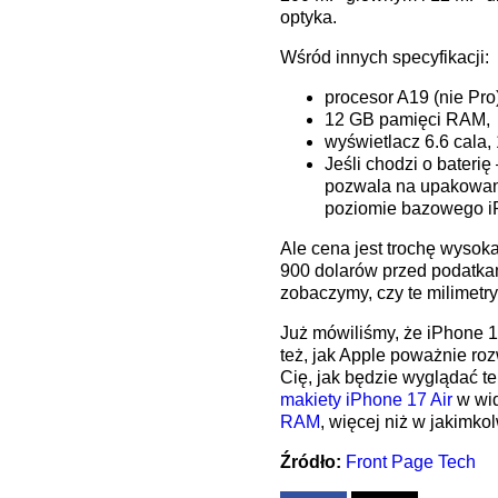
optyka.
Wśród innych specyfikacji:
procesor A19 (nie Pro)
12 GB pamięci RAM,
wyświetlacz 6.6 cala,
Jeśli chodzi o bateri
pozwala na upakowani
poziomie bazowego i
Ale cena jest trochę wysoka
900 dolarów przed podatkam
zobaczymy, czy te milimetr
Już mówiliśmy, że iPhone 1
też, jak Apple poważnie rozw
Cię, jak będzie wyglądać t
makiety iPhone 17 Air
w wi
RAM
, więcej niż w jakimk
Źródło:
Front Page Tech