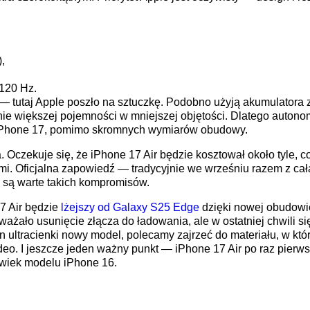
,
 120 Hz.
ę — tutaj Apple poszło na sztuczkę. Podobno użyją akumulatora 
e większej pojemności w mniejszej objętości. Dlatego autono
Phone 17, pomimo skromnych wymiarów obudowy.
. Oczekuje się, że iPhone 17 Air będzie kosztował około tyle, 
i. Oficjalna zapowiedź — tradycyjnie we wrześniu razem z całą
y są warte takich kompromisów.
7 Air będzie
lżejszy od Galaxy S25 Edge
dzięki nowej obudowie
ażało usunięcie złącza do ładowania, ale w ostatniej chwili się 
en ultracienki nowy model, polecamy zajrzeć do materiału, w 
deo. I jeszcze jeden ważny punkt — iPhone 17 Air po raz pierw
olwiek modelu iPhone 16.