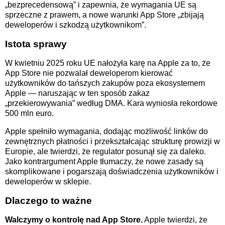
„bezprecedensową” i zapewnia, że wymagania UE są
sprzeczne z prawem, a nowe warunki App Store „zbijają
deweloperów i szkodzą użytkownikom”.
Istota sprawy
W kwietniu 2025 roku UE nałożyła karę na Apple za to, że
App Store nie pozwalał deweloperom kierować
użytkowników do tańszych zakupów poza ekosystemem
Apple — naruszając w ten sposób zakaz
„przekierowywania” według DMA. Kara wyniosła rekordowe
500 mln euro.
Apple spełniło wymagania, dodając możliwość linków do
zewnętrznych płatności i przekształcając strukturę prowizji w
Europie, ale twierdzi, że regulator posunął się za daleko.
Jako kontrargument Apple tłumaczy, że nowe zasady są
skomplikowane i pogarszają doświadczenia użytkowników i
deweloperów w sklepie.
Dlaczego to ważne
Walczymy o kontrolę nad App Store.
Apple twierdzi, że