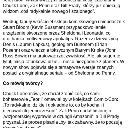
Chuck Lorre, Zak Penn oraz Bill Prady, którzy już obiecują
widzom „coś radykalnie nowego i szalonego”.
Według fabuły właściciel sklepu komiksowego i nieudacznik
Stuart Bloom (Kevin Sussman) przypadkowo łamie
urządzenie stworzone przez Sheldona i Leonarda, co
uruchamia multiversowy apokalips. Razem z dziewczyną
Denis (Lauren Lapkus), geologiem Burtonem (Brian
Posehn) oraz wiecznie toksycznym Barrym Kripke (John
Ross Bowie) ma uratować rzeczywistość. Ale jak sugeruje
tytuł, misja ratunkowa idzie… nieco niezgodnie z planem. W
nowym show pojawią się alternatywne wersje znanych
postaci z oryginalnego serialu – od Sheldona po Penny.
Co mówią twórcy?
Chuck Lorre mówi, że chciał zrobić coś, co sami
bohaterowie „Teorii” omawialiby w kolejkach Comic-Con:
„To radykalne, dzikie i dokładnie to, co by kochali i
nienawidzili jednocześnie”. Zak Penn dodał historię o
„wizjonerskiej wyprawie w dżungli Amazonii”, a Bill Prady
przyznał, że proces pisania „był tak zabawny, że to poczują
również widzowie”.