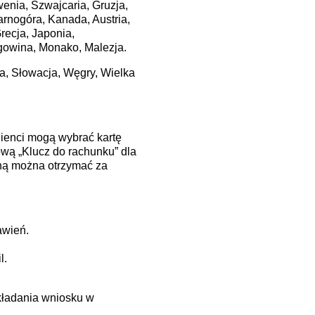
wenia, Szwajcaria, Gruzja,
arnogóra, Kanada, Austria,
recja, Japonia,
egowina, Monako, Malezja.
a, Słowacja, Węgry, Wielka
lienci mogą wybrać kartę
ową „Klucz do rachunku” dla
zną można otrzymać za
awień.
l.
kładania wniosku w