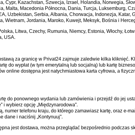
ia, Cypr, Kazachstan, Szwecja, Izrael, Holandia, Norwegia, Sło
ndia, Malta, Macedonia Północna, Dania, Turcja, Luksemburg, Cz
ZEA, Uzbekistan, Serbia, Albania, Chorwacja, Indonezja, Katar, G
ia, Wietnam, Jordania, Maroko, Kuwejt, Meksyk, Bośnia i Herc
olska, Litwa, Czechy, Rumunia, Niemcy, Estonia, Włochy, Łotw
ja, USA.
stawą za granicę w Privat24 zajmuje zaledwie kilka kliknięć. K
rtę do wypłat (w tym emerytalną lub socjalną) lub kartę biznes
w online dostępna jest natychmiastowa karta cyfrowa, a fizyc
rtę do ponownego wydania lub zamówienia i przejdź do jej ust
” i wybierz opcję „Międzynarodowa”.
ą, numer telefonu kraju, do którego zamawiasz kartę, oraz e-mai
dane i naciśnij „Kontynuuj”.
stępna jest dostawa, można przeglądać bezpośrednio podczas s