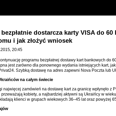
 bezpłatnie dostarcza karty VISA do 60
komu i jak złożyć wniosek
.2015, 20:45
 kontynuację programu bezpłatnej dostawy kart bankowych do 60
ępna jest zarówno dla ponownego wydania istniejących kart, ja
Privat24. Szybką dostawę na adres zapewni Nova Poczta lub U
Ukraińców na całym świecie
gi najwięcej zamówień na dostawę kart za granicę wpłynęło z Po
przeważają kobiety, a najbardziej aktywni są Ukraińcy w wiek
adają klienci w grupach wiekowych 36–45 lat oraz powyżej 65 
ajów