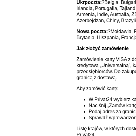
Ukrpoczta:
?Belgia, Bułgar
Irlandia, Portugalia, Tajla
Armenia, Indie, Australia, 
Azerbejdżan, Chiny, Brazyl
Nowa poczta:
?Mołdawia, P
Brytania, Hiszpania, Franc
Jak złożyć zamówienie
Zamówienie karty VISA z do
kredytową „Uniwersalną”, ka
przedsiębiorców. Do zakupó
granicą z dostawą.
Aby zamówić kartę:
W Privat24 wybierz ka
Naciśnij „Zamów kartę
Podaj adres za granic
Sprawdź wprowadzone 
Listę krajów, w których do
Privat24.