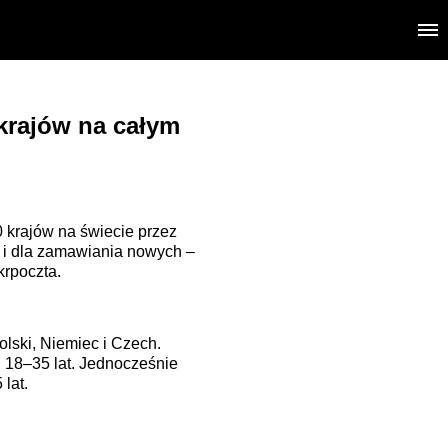
 krajów na całym
 krajów na świecie przez
k i dla zamawiania nowych –
krpoczta.
lski, Niemiec i Czech.
u 18–35 lat. Jednocześnie
lat.