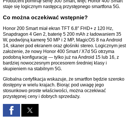
Producent pominął serię 300 Smart, więc Honor 400 Smart
staje się logicznym następcą przystępnego smartfona 5G.
Co można oczekiwać wstępnie?
Honor 200 Smart miał ekran TFT 6.8″ FHD+ z 120 Hz,
Snapdragon 4 Gen 2, baterię 5 200 mAh z ładowaniem 35
W, podwójną kamerę 50 MP i 2 MP, MagicOS 8 na Android
14, skaner pod ekranem oraz głośniki stereo. Logicznym jest
założenie, że nowy Honor 400 Smart / X7d 5G otrzyma
podobną konfigurację — tylko już na Android 15 lub 16, z
bardziej nowoczesnym procesorem średniej klasy i
skupieniem na stabilnym 5G.
Globalna certyfikacja wskazuje, że smartfon będzie szeroko
dostępny w wielu krajach. Biorąc pod uwagę jego
stosunkowo proste właściwości, można oczekiwać
przystępnej ceny i dobrych sprzedaży.