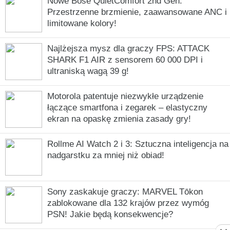
Nowe Bose QuietComfort 2nd Gen:
Przestrzenne brzmienie, zaawansowane ANC i
limitowane kolory!
Najlżejsza mysz dla graczy FPS: ATTACK
SHARK F1 AIR z sensorem 60 000 DPI i
ultraniską wagą 39 g!
Motorola patentuje niezwykłe urządzenie
łączące smartfona i zegarek – elastyczny
ekran na opaskę zmienia zasady gry!
Rollme AI Watch 2 i 3: Sztuczna inteligencja na
nadgarstku za mniej niż obiad!
Sony zaskakuje graczy: MARVEL Tōkon
zablokowane dla 132 krajów przez wymóg
PSN! Jakie będą konsekwencje?