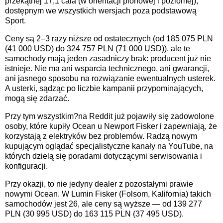
przekątnej 17,1 cala (w orientacji pionowej i poziomej),
dostępnym we wszystkich wersjach poza podstawową
Sport.
Ceny są 2–3 razy niższe od ostatecznych (od 185 075 PLN
(41 000 USD) do 324 757 PLN (71 000 USD)), ale te
samochody mają jeden zasadniczy brak: producent już nie
istnieje. Nie ma ani wsparcia technicznego, ani gwarancji,
ani jasnego sposobu na rozwiązanie ewentualnych usterek.
A usterki, sądząc po liczbie kampanii przypominających,
mogą się zdarzać.
Przy tym wszystkim?na Reddit już pojawiły się zadowolone
osoby, które kupiły Ocean u Newport Fisker i zapewniają, że
korzystają z elektryków bez problemów. Radzą nowym
kupującym oglądać specjalistyczne kanały na YouTube, na
których dzielą się poradami dotyczącymi serwisowania i
konfiguracji.
Przy okazji, to nie jedyny dealer z pozostałymi prawie
nowymi Ocean. W Lumin Fisker (Folsom, Kalifornia) takich
samochodów jest 26, ale ceny są wyższe — od 139 277
PLN (30 995 USD) do 163 115 PLN (37 495 USD).