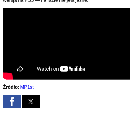
wersja na PS5 — na razie nie jest jasne.
Źródło
:
MP1st