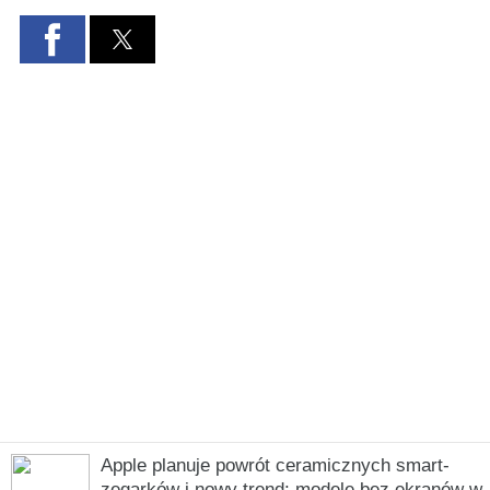
Apple planuje powrót ceramicznych smart-
zegarków i nowy trend: modele bez ekranów w