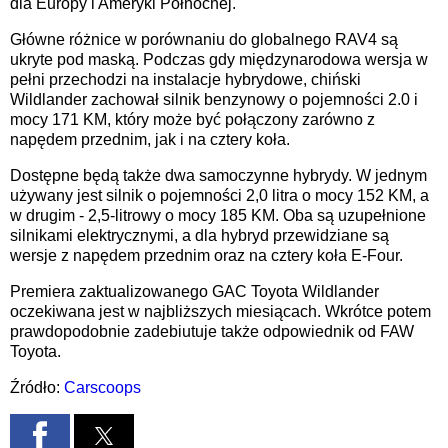
dla Europy i Ameryki Północnej.
Główne różnice w porównaniu do globalnego RAV4 są
ukryte pod maską. Podczas gdy międzynarodowa wersja w
pełni przechodzi na instalacje hybrydowe, chiński
Wildlander zachował silnik benzynowy o pojemności 2.0 i
mocy 171 KM, który może być połączony zarówno z
napędem przednim, jak i na cztery koła.
Dostępne będą także dwa samoczynne hybrydy. W jednym
używany jest silnik o pojemności 2,0 litra o mocy 152 KM, a
w drugim - 2,5-litrowy o mocy 185 KM. Oba są uzupełnione
silnikami elektrycznymi, a dla hybryd przewidziane są
wersje z napędem przednim oraz na cztery koła E-Four.
Premiera zaktualizowanego GAC Toyota Wildlander
oczekiwana jest w najbliższych miesiącach. Wkrótce potem
prawdopodobnie zadebiutuje także odpowiednik od FAW
Toyota.
Źródło:
Carscoops