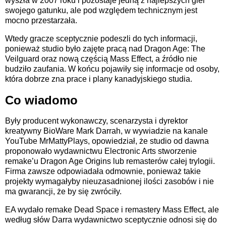
wyszła w 2007 roku i pozostaje jedną z najlepszych gier
swojego gatunku, ale pod względem technicznym jest
mocno przestarzała.
Wtedy gracze sceptycznie podeszli do tych informacji,
ponieważ studio było zajęte pracą nad Dragon Age: The
Veilguard oraz nową częścią Mass Effect, a źródło nie
budziło zaufania. W końcu pojawiły się informacje od osoby,
która dobrze zna prace i plany kanadyjskiego studia.
Co wiadomo
Były producent wykonawczy, scenarzysta i dyrektor
kreatywny BioWare Mark Darrah, w wywiadzie na kanale
YouTube MrMattyPlays, opowiedział, że studio od dawna
proponowało wydawnictwu Electronic Arts stworzenie
remake’u Dragon Age Origins lub remasterów całej trylogii.
Firma zawsze odpowiadała odmownie, ponieważ takie
projekty wymagałyby nieuzasadnionej ilości zasobów i nie
ma gwarancji, że by się zwróciły.
EA wydało remake Dead Space i remastery Mass Effect, ale
według słów Darra wydawnictwo sceptycznie odnosi się do