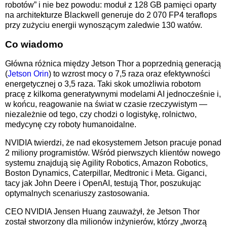
robotów” i nie bez powodu: moduł z 128 GB pamięci oparty
na architekturze Blackwell generuje do 2 070 FP4 teraflops
przy zużyciu energii wynoszącym zaledwie 130 watów.
Co wiadomo
Główna różnica między Jetson Thor a poprzednią generacją
(
Jetson Orin
) to wzrost mocy o 7,5 raza oraz efektywności
energetycznej o 3,5 raza. Taki skok umożliwia robotom
pracę z kilkoma generatywnymi modelami AI jednocześnie i,
w końcu, reagowanie na świat w czasie rzeczywistym —
niezależnie od tego, czy chodzi o logistykę, rolnictwo,
medycynę czy roboty humanoidalne.
NVIDIA twierdzi, że nad ekosystemem Jetson pracuje ponad
2 miliony programistów. Wśród pierwszych klientów nowego
systemu znajdują się Agility Robotics, Amazon Robotics,
Boston Dynamics, Caterpillar, Medtronic i Meta. Giganci,
tacy jak John Deere i OpenAI, testują Thor, poszukując
optymalnych scenariuszy zastosowania.
CEO NVIDIA Jensen Huang zauważył, że Jetson Thor
został stworzony dla milionów inżynierów, którzy „tworzą