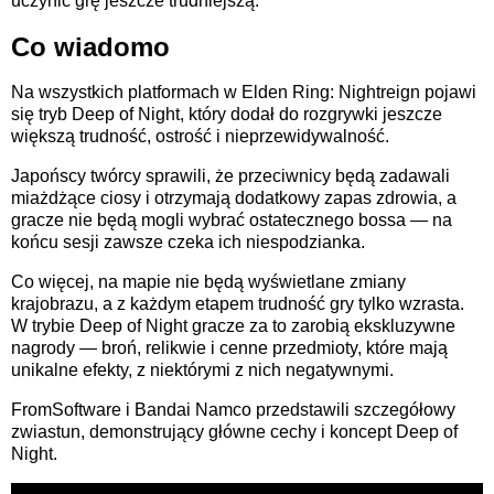
uczynić grę jeszcze trudniejszą.
Co wiadomo
Na wszystkich platformach w Elden Ring: Nightreign pojawi
się tryb Deep of Night, który dodał do rozgrywki jeszcze
większą trudność, ostrość i nieprzewidywalność.
Japońscy twórcy sprawili, że przeciwnicy będą zadawali
miażdżące ciosy i otrzymają dodatkowy zapas zdrowia, a
gracze nie będą mogli wybrać ostatecznego bossa — na
końcu sesji zawsze czeka ich niespodzianka.
Co więcej, na mapie nie będą wyświetlane zmiany
krajobrazu, a z każdym etapem trudność gry tylko wzrasta.
W trybie Deep of Night gracze za to zarobią ekskluzywne
nagrody — broń, relikwie i cenne przedmioty, które mają
unikalne efekty, z niektórymi z nich negatywnymi.
FromSoftware i Bandai Namco przedstawili szczegółowy
zwiastun, demonstrujący główne cechy i koncept Deep of
Night.