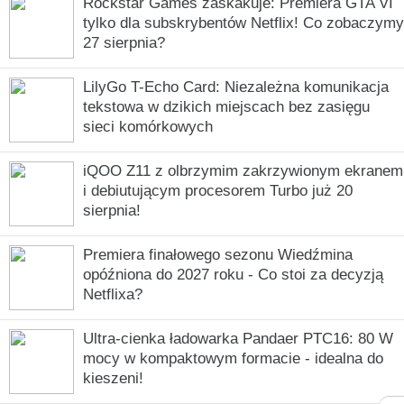
Rockstar Games zaskakuje: Premiera GTA VI
tylko dla subskrybentów Netflix! Co zobaczymy
27 sierpnia?
LilyGo T-Echo Card: Niezależna komunikacja
tekstowa w dzikich miejscach bez zasięgu
sieci komórkowych
iQOO Z11 z olbrzymim zakrzywionym ekranem
i debiutującym procesorem Turbo już 20
sierpnia!
Premiera finałowego sezonu Wiedźmina
opóźniona do 2027 roku - Co stoi za decyzją
Netflixa?
Ultra-cienka ładowarka Pandaer PTC16: 80 W
mocy w kompaktowym formacie - idealna do
kieszeni!