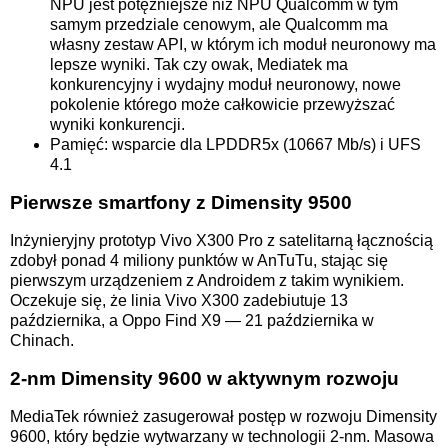
NPU jest potężniejsze niż NPU Qualcomm w tym
samym przedziale cenowym, ale Qualcomm ma
własny zestaw API, w którym ich moduł neuronowy ma
lepsze wyniki. Tak czy owak, Mediatek ma
konkurencyjny i wydajny moduł neuronowy, nowe
pokolenie którego może całkowicie przewyższać
wyniki konkurencji.
Pamięć: wsparcie dla LPDDR5x (10667 Mb/s) i UFS
4.1
Pierwsze smartfony z Dimensity 9500
Inżynieryjny prototyp Vivo X300 Pro z satelitarną łącznością
zdobył ponad 4 miliony punktów w AnTuTu, stając się
pierwszym urządzeniem z Androidem z takim wynikiem.
Oczekuje się, że linia Vivo X300 zadebiutuje 13
października, a Oppo Find X9 — 21 października w
Chinach.
2-nm Dimensity 9600 w aktywnym rozwoju
MediaTek również zasugerował postęp w rozwoju Dimensity
9600, który będzie wytwarzany w technologii 2-nm. Masowa