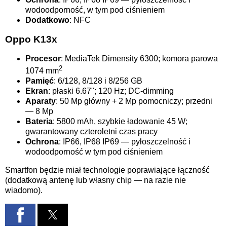
wodoodporność, w tym pod ciśnieniem
Dodatkowo
: NFC
Oppo K13x
Procesor
: MediaTek Dimensity 6300; komora parowa
2
1074 mm
Pamięć
: 6/128, 8/128 i 8/256 GB
Ekran
: płaski 6.67"; 120 Hz; DC-dimming
Aparaty
: 50 Mp główny + 2 Mp pomocniczy; przedni
— 8 Mp
Bateria
: 5800 mAh, szybkie ładowanie 45 W;
gwarantowany czteroletni czas pracy
Ochrona
: IP66, IP68 IP69 — pyłoszczelność i
wodoodporność w tym pod ciśnieniem
Smartfon będzie miał technologie poprawiające łączność
(dodatkową antenę lub własny chip — na razie nie
wiadomo).