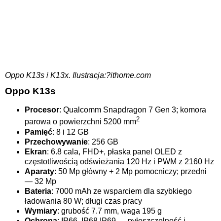
Oppo K13s i K13x. Ilustracja:?
ithome.com
Oppo K13s
Procesor
: Qualcomm Snapdragon 7 Gen 3; komora
2
parowa o powierzchni 5200 mm
Pamięć
: 8 i 12 GB
Przechowywanie
: 256 GB
Ekran
: 6.8 cala, FHD+, płaska panel OLED z
częstotliwością odświeżania 120 Hz i PWM z 2160 Hz
Aparaty
: 50 Mp główny + 2 Mp pomocniczy; przedni
— 32 Mp
Bateria
: 7000 mAh ze wsparciem dla szybkiego
ładowania 80 W; długi czas pracy
Wymiary
: grubość 7.7 mm, waga 195 g
Ochrona
: IP66, IP68 IP69 — pyłoszczelność i