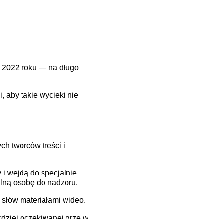
 w 2022 roku — na długo
 aby takie wycieki nie
h twórców treści i
 i wejdą do specjalnie
alną osobę do nadzoru.
 słów materiałami wideo.
rdziej oczekiwanej grze w