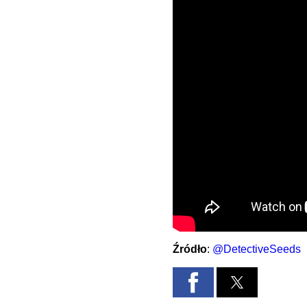
Źródło
:
@DetectiveSeeds