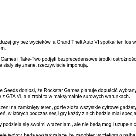
dużej gry bez wycieków, a Grand Theft Auto VI spotkał ten los
em.
r Games i Take-Two podjęli bezprecedensowe środki ostrożności,
óre stały się znane, rzeczywiście imponują.
ve Seeds doniósł, że Rockstar Games planuje dopuścić wybranyc
 z GTA VI, ale zrobi to w maksymalnie surowych warunkach.
zeni na zamknięty teren, gdzie złożą wszystkie cyfrowe gadżety
, w których podczas sesji gry każdy z nich będzie miał specj
y podzielą się swoimi wrażeniami, ale nie będą mogli uzupełnić
zieję twórcy, będą wystarczające, by zapobiec wyciekom o najba