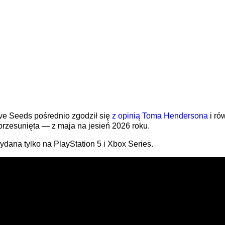
e Seeds pośrednio zgodził się
z opinią Toma Hendersona
i ró
rzesunięta — z maja na jesień 2026 roku.
ydana tylko na PlayStation 5 i Xbox Series.