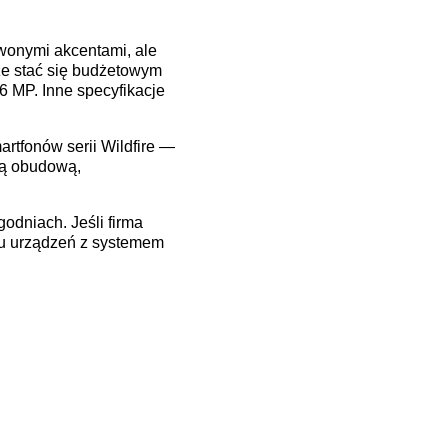
wonymi akcentami, ale
że stać się budżetowym
6 MP. Inne specyfikacje
rtfonów serii Wildfire —
łą obudową,
odniach. Jeśli firma
ku urządzeń z systemem