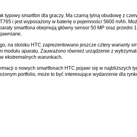
k typowy smartfon dla graczy. Ma czarną tylną obudowę z czer
 T765 i jest wyposażony w baterię o pojemności 5600 mAh. Mo
paraty smartfona obejmują główny sensor 50 MP oraz przedni 1
ujawniane.
, na stoisku HTC zaprezentowano jeszcze cztery warianty sma
m modułu aparatu. Zauważono również urządzenie z wytrzyma
 w ekstremalnych warunkach.
ormacji o nowych smartfonach HTC pojawi się w najbliższych tyg
żonym portfolio, może to być interesujące wydarzenie dla ryn