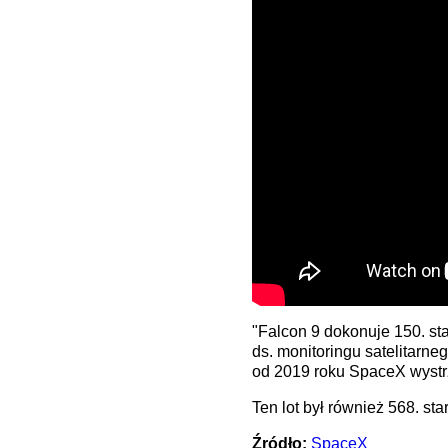
"Falcon 9 dokonuje 150. s
ds. monitoringu satelitarne
od 2019 roku SpaceX wystrz
Ten lot był również 568. st
Źródło:
SpaceX