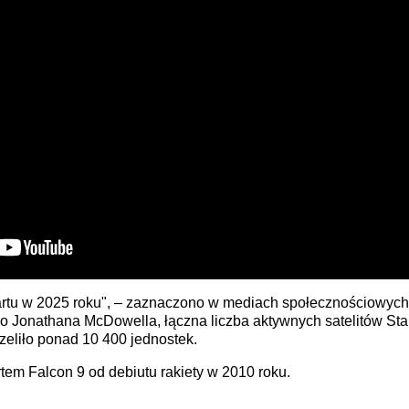
tartu w 2025 roku", – zaznaczono w mediach społecznościowyc
go Jonathana McDowella, łączna liczba aktywnych satelitów Star
eliło ponad 10 400 jednostek.
artem Falcon 9 od debiutu rakiety w 2010 roku.