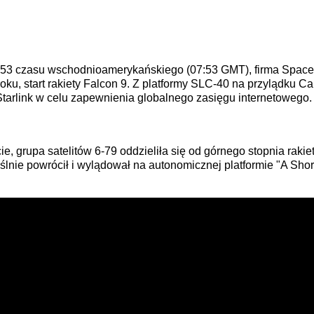
 2:53 czasu wschodnioamerykańskiego (07:53 GMT), firma Spac
oku, start rakiety Falcon 9. Z platformy SLC-40 na przylądku Ca
 Starlink w celu zapewnienia globalnego zasięgu internetowego.
ie, grupa satelitów 6-79 oddzieliła się od górnego stopnia rakie
ślnie powrócił i wylądował na autonomicznej platformie "A Shortf