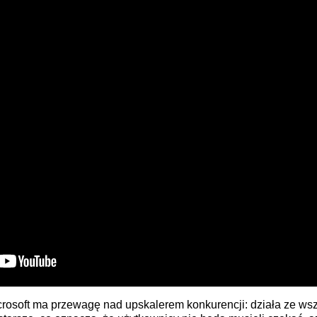
rosoft ma przewagę nad upskalerem konkurencji: działa ze wsz