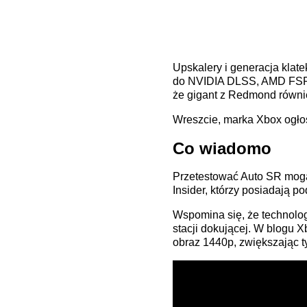
Upskalery i generacja klat
do NVIDIA DLSS, AMD FSR i 
że gigant z Redmond równi
Wreszcie, marka Xbox ogłos
Co wiadomo
Przetestować Auto SR mogą
Insider, którzy posiadają 
Wspomina się, że technologi
stacji dokującej. W blogu X
obraz 1440p, zwiększając 