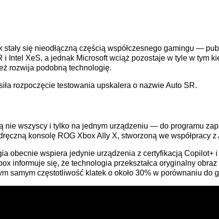
ek stały się nieodłączną częścią współczesnego gamingu — pub
Intel XeS, a jednak Microsoft wciąż pozostaje w tyle w tym k
eż rozwija podobną technologię.
iła rozpoczęcie testowania upskalera o nazwie Auto SR.
 nie wszyscy i tylko na jednym urządzeniu — do programu za
podręczną konsolę ROG Xbox Ally X, stworzoną we współpracy 
a obecnie wspiera jedynie urządzenia z certyfikacją Copilot+ i 
box informuje się, że technologia przekształca oryginalny obra
tym samym częstotliwość klatek o około 30% w porównaniu do g