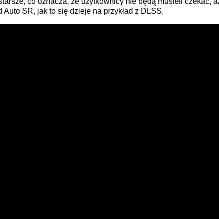
 starsze, co oznacza, że użytkownicy nie będą musieli czekać, 
 Auto SR, jak to się dzieje na przykład z DLSS.