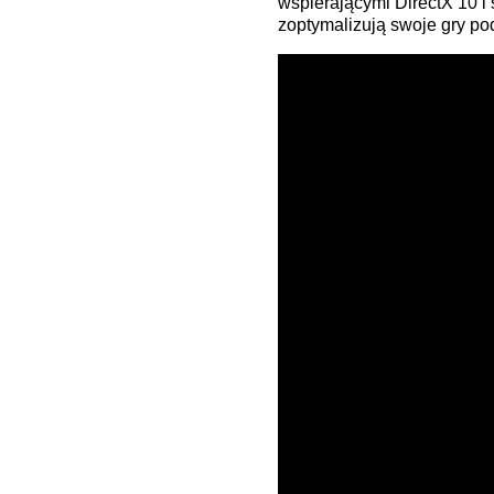
wspierającymi DirectX 10 i
zoptymalizują swoje gry pod