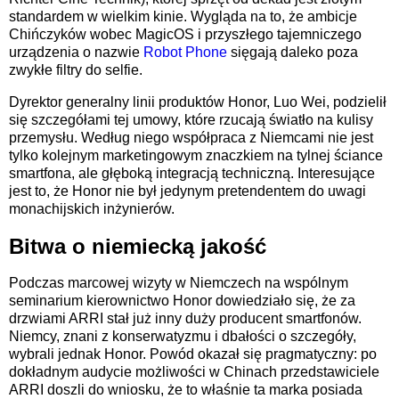
standardem w wielkim kinie. Wygląda na to, że ambicje
Chińczyków wobec MagicOS i przyszłego tajemniczego
urządzenia o nazwie
Robot Phone
sięgają daleko poza
zwykłe filtry do selfie.
Dyrektor generalny linii produktów Honor, Luo Wei, podzielił
się szczegółami tej umowy, które rzucają światło na kulisy
przemysłu. Według niego współpraca z Niemcami nie jest
tylko kolejnym marketingowym znaczkiem na tylnej ściance
smartfona, ale głęboką integracją techniczną. Interesujące
jest to, że Honor nie był jedynym pretendentem do uwagi
monachijskich inżynierów.
Bitwa o niemiecką jakość
Podczas marcowej wizyty w Niemczech na wspólnym
seminarium kierownictwo Honor dowiedziało się, że za
drzwiami ARRI stał już inny duży producent smartfonów.
Niemcy, znani z konserwatyzmu i dbałości o szczegóły,
wybrali jednak Honor. Powód okazał się pragmatyczny: po
dokładnym audycie możliwości w Chinach przedstawiciele
ARRI doszli do wniosku, że to właśnie ta marka posiada