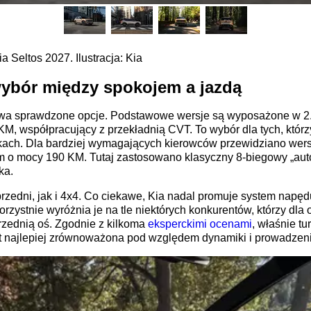
 Seltos 2027. Ilustracja: Kia
ybór między spokojem a jazdą
dwa sprawdzone opcje. Podstawowe wersje są wyposażone w 2.0-
, współpracujący z przekładnią CVT. To wybór dla tych, którzy 
kach. Dla bardziej wymagających kierowców przewidziano wersj
 o mocy 190 KM. Tutaj zastosowano klasyczny 8-biegowy „autom
ka.
edni, jak i 4x4. Co ciekawe, Kia nadal promuje system napędu
rzystnie wyróżnia je na tle niektórych konkurentów, którzy dla
rzednią oś. Zgodnie z kilkoma
eksperckimi ocenami
, właśnie t
st najlepiej zrównoważona pod względem dynamiki i prowadzeni