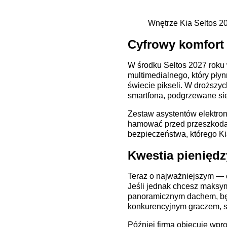
Wnętrze Kia Seltos 202
Cyfrowy komfort 
W środku Seltos 2027 roku
multimedialnego, który pły
świecie pikseli. W droższ
smartfona, podgrzewane sie
Zestaw asystentów elektroni
hamować przed przeszkodami
bezpieczeństwa, którego Ki
Kwestia pieniędz
Teraz o najważniejszym —
Jeśli jednak chcesz maksym
panoramicznym dachem, będ
konkurencyjnym graczem, s
Później firma obiecuje wpr