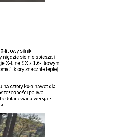
litrowy silnik
nigdzie się nie spieszą i
ę X-Line SX z 1.6-litrowym
at”, który znacznie lepiej
 na cztery koła nawet dla
 oszczędności paliwa
urbodoładowana wersja z
a.