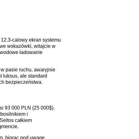
 12.3-calowy ekran systemu
owe wskazówki, witajcie w
rzewodowe ładowanie
 w pasie ruchu, awaryjnie
 luksus, ale standard
ach bezpieczeństwa.
i 93 000 PLN (25 000$).
bosilnikiem i
Seltos całkiem
gmencie.
em, biorąc pod uwagę