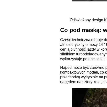
Odświeżony design Kia
Co pod maską: w
Część techniczna oferuje 
atmosferyczny o mocy 147 KM
cenią płynność jazdy w kor
silnikiem turbodoładowanym
wykorzystuje potencjał silni
Naped może być zarówno prz
kompaktowych modeli, co ko
przechodzą wyłącznie na p
napędem na cztery koła je