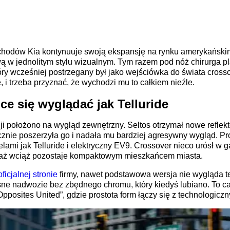
hodów Kia kontynuuje swoją ekspansję na rynku amerykańskim
 w jednolitym stylu wizualnym. Tym razem pod nóż chirurga pla
óry wcześniej postrzegany był jako wejściówka do świata crosso
 i trzeba przyznać, że wychodzi mu to całkiem nieźle.
ce się wyglądać jak Telluride
ji położono na wygląd zewnętrzny. Seltos otrzymał nowe reflek
ycznie poszerzyła go i nadała mu bardziej agresywny wygląd. Pro
lami jak Telluride i elektryczny EV9. Crossover nieco urósł w 
ciaż wciąż pozostaje kompaktowym mieszkańcem miasta.
oficjalnej stronie
firmy, nawet podstawowa wersja nie wygląda te
ne nadwozie bez zbędnego chromu, który kiedyś lubiano. To ca
pposites United”, gdzie prostota form łączy się z technologiczn