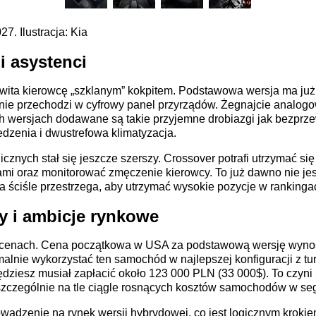
7. Ilustracja: Kia
i asystenci
 wita kierowcę „szklanym” kokpitem. Podstawowa wersja ma już
nnie przechodzi w cyfrowy panel przyrządów. Żegnajcie analog
ych wersjach dodawane są takie przyjemne drobiazgi jak bezp
dzenia i dwustrefowa klimatyzacja.
cznych stał się jeszcze szerszy. Crossover potrafi utrzymać się
 oraz monitorować zmęczenie kierowcy. To już dawno nie jest
a ściśle przestrzega, aby utrzymać wysokie pozycje w ranking
y i ambicje rynkowe
 cenach. Cena początkowa w USA za podstawową wersję wynos
alnie wykorzystać ten samochód w najlepszej konfiguracji z tur
ziesz musiał zapłacić około 123 000 PLN (33 000$). To czyni 
zczególnie na tle ciągle rosnących kosztów samochodów w se
owadzenie na rynek wersji hybrydowej, co jest logicznym kroki