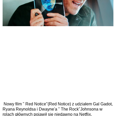
Nowy film
"
Red Notice
"
(Red Notice) z udziałem
Gal Gadot,
Ryana Reynoldsa i
Dwayne'a
"
The Rock
"
Johnsona w
rolach głównych
pojawił się niedawno na
Netflix.