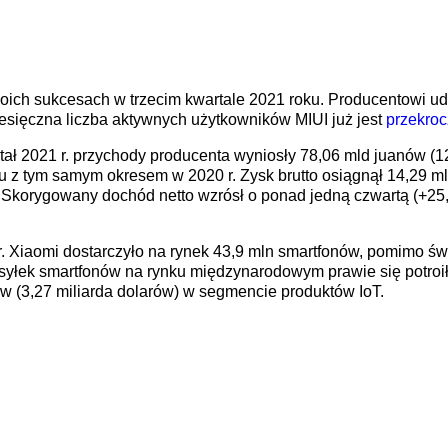
ich sukcesach w trzecim kwartale 2021 roku. Producentowi ud
miesięczna liczba aktywnych użytkowników MIUI już jest
przekroc
tał 2021 r. przychody producenta wyniosły 78,06 mld juanów (1
 z tym samym okresem w 2020 r. Zysk brutto osiągnął 14,29 m
Skorygowany dochód netto wzrósł o ponad jedną czwartą (+25
r. Xiaomi dostarczyło na rynek 43,9 mln smartfonów, pomimo ś
łek smartfonów na rynku międzynarodowym prawie się potroił 
ów (3,27 miliarda dolarów) w segmencie produktów IoT.