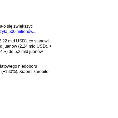
ało się zwiększyć
zyła 500 milionów
...
2,22 mld USD), co stanowi
ld juanów (2,24 mld USD), +
,4%) do 5,2 mld juanów
wiatowego niedoboru
(+180%). Xiaomi zarobiło