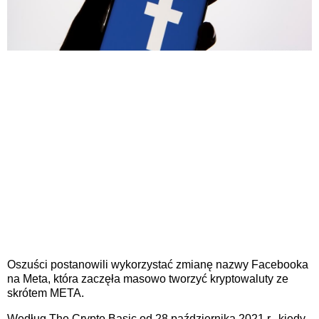
Oszuści postanowili wykorzystać zmianę nazwy Facebooka
na Meta, która zaczęła masowo tworzyć kryptowaluty ze
skrótem META.
Według The Crypto Basic od 28 października 2021 r., kiedy