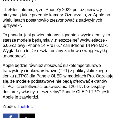
TheElec informuje, że iPhone’y 2022 po raz pierwszy
otrzymają takie przednie kamery. Oznacza to, że Apple po
wielu latach postanowiło zrezygnować z tradycyjnych
„grzywek”.
To prawda, jest pewien niuans: zgodnie z wyciekiem tylko
starsze modele będą miały „nieszczelne” wyświetlacze -
6.
06-calowy
iPhone 14 Pro i 6.
7 cali
iPhone 14 Pro Max.
Wygląda na to, że reszta rodziny zachowa swoją zwykłą
„monobrew”.
Apple będzie również stosować niskotemperaturowe
tranzystory cienkowarstwowe (TFT) z polikrystalicznego
tlenku (LTPO) dla
Panele OLED
w modelach Pro. Oczekuje
się, że modele podstawowe nie będą oferować ekranów
LTPO i częstotliwości odświeżania 120 Hz. LG Display
dostarczy własny „nieszczelny”
Panele OLED
LTPO, jeśli
Apple je zatwierdzi.
Źródło:
TheElec