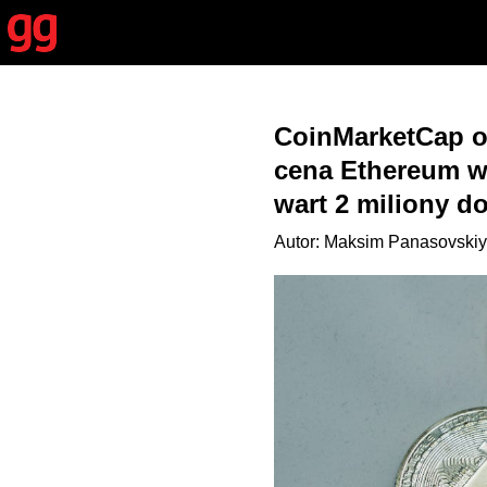
CoinMarketCap os
cena Ethereum wz
wart 2 miliony d
Autor: Maksim Panasovskiy 