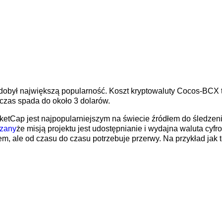
obył największą popularność. Koszt kryptowaluty Cocos-BCX 
ś czas spada do około 3 dolarów.
tCap jest najpopularniejszym na świecie źródłem do śledzenia
zany
że misją projektu jest udostępnianie i wydajna waluta cyf
m, ale od czasu do czasu potrzebuje przerwy. Na przykład jak t