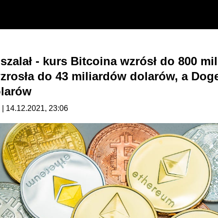
zalał - kurs Bitcoina wzrósł do 800 mi
rosła do 43 miliardów dolarów, a Dogec
olarów
| 14.12.2021, 23:06