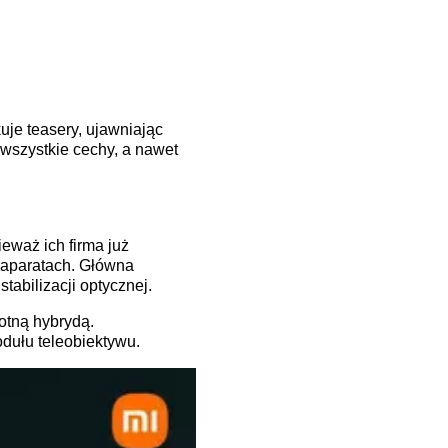
uje teasery, ujawniając
wszystkie cechy, a nawet
eważ ich firma już
o aparatach. Główna
tabilizacji optycznej.
otną hybrydą.
dułu teleobiektywu.