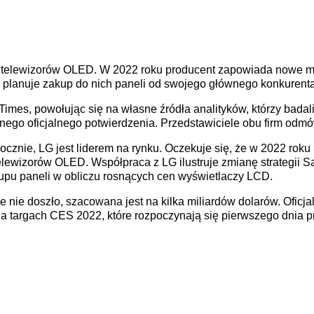
 telewizorów OLED. W 2022 roku producent zapowiada nowe 
a planuje zakup do nich paneli od swojego głównego konkurenta
imes, powołując się na własne źródła analityków, którzy badal
dnego oficjalnego potwierdzenia. Przedstawiciele obu firm odmó
 rocznie, LG jest liderem na rynku. Oczekuje się, że w 2022 r
telewizorów OLED. Współpraca z LG ilustruje zmianę strategii
upu paneli w obliczu rosnących cen wyświetlaczy LCD.
ze nie doszło, szacowana jest na kilka miliardów dolarów. Oficja
 targach CES 2022, które rozpoczynają się pierwszego dnia p