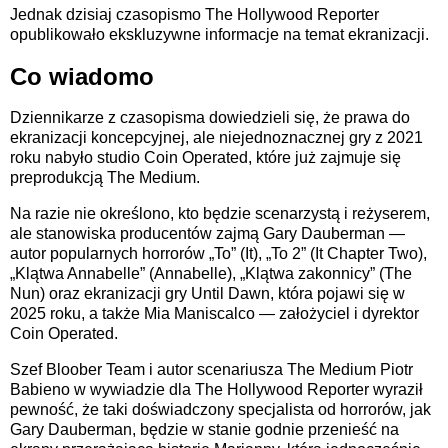
Jednak dzisiaj czasopismo The Hollywood Reporter
opublikowało ekskluzywne informacje na temat ekranizacji.
Co wiadomo
Dziennikarze z czasopisma dowiedzieli się, że prawa do
ekranizacji koncepcyjnej, ale niejednoznacznej gry z 2021
roku nabyło studio Coin Operated, które już zajmuje się
preprodukcją The Medium.
Na razie nie określono, kto będzie scenarzystą i reżyserem,
ale stanowiska producentów zajmą Gary Dauberman —
autor popularnych horrorów „To” (It), „To 2” (It Chapter Two),
„Klątwa Annabelle” (Annabelle), „Klątwa zakonnicy” (The
Nun) oraz ekranizacji gry Until Dawn, która pojawi się w
2025 roku, a także Mia Maniscalco — założyciel i dyrektor
Coin Operated.
Szef Bloober Team i autor scenariusza The Medium Piotr
Babieno w wywiadzie dla The Hollywood Reporter wyraził
pewność, że taki doświadczony specjalista od horrorów, jak
Gary Dauberman, będzie w stanie godnie przenieść na