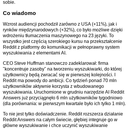
sobie.
Co wiadomo
Wzrost audiencji pochodził zarówno z USA (+11%), jak i
rynków międzynarodowych (+32%), co było możliwe dzięki
wdrożeniu tłumaczenia maszynowego na 23 języki. To
wszystko jest częścią szerokiego kursu na przekształcenie
Reddit z platformy do komunikacji w pełnoprawny system
wyszukiwania z elementami AI.
CEO Steve Huffman stanowczo zadeklarował: firma
"koncentruje zasoby" na tworzeniu wyszukiwarki, do której
użytkownicy będą zwracać się w pierwszej kolejności. I
Reddit ma powody do ambicji. Co tydzień ponad 70 mln
użytkowników aktywnie korzysta z wbudowanego
wyszukiwania. Uruchomione w grudniu narzędzie AI Reddit
Answers już przyciągnęło 6 mln użytkowników tygodniowo
(dla porównania: w pierwszym kwartale było ich tylko 1 mln).
To nie jest tylko doświadczenie. Reddit rozszerza działanie
Reddit Answers na całym świecie, głębiej integruje go w
główne wyszukiwanie i chce uczynić wyszukiwanie