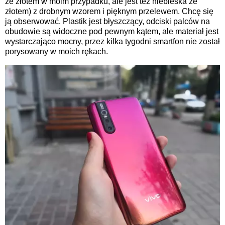
ze złotem w moim przypadku, ale jest też niebieska ze
złotem) z drobnym wzorem i pięknym przelewem. Chcę się
ją obserwować. Plastik jest błyszczący, odciski palców na
obudowie są widoczne pod pewnym kątem, ale materiał jest
wystarczająco mocny, przez kilka tygodni smartfon nie został
porysowany w moich rękach.