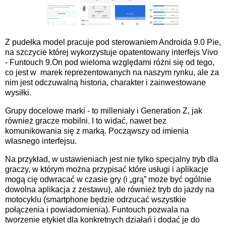
Z pudełka model pracuje pod sterowaniem Androida 9.0 Pie,
na szczycie której wykorzystuje opatentowany interfejs Vivo
- Funtouch 9.On pod wieloma względami różni się od tego,
co jest w marek reprezentowanych na naszym rynku, ale
za
nim jest odczuwalną historia, charakter i zainwestowane
wysiłki.
Grupy docelowe marki - to milleniały i Generation Z, jak
również gracze mobilni. I to widać, nawet bez
komunikowania się z marką. Począwszy od imienia
własnego interfejsu.
Na przykład, w ustawieniach jest nie tylko specjalny tryb dla
graczy, w którym można przypisać które usługi i aplikacje
mogą cię odwracać w czasie gry (i „grą” może być ogólnie
dowolna aplikacja z zestawu), ale również tryb do jazdy na
motocyklu (smartphone będzie odrzucać wszystkie
połączenia i powiadomienia). Funtouch pozwala na
tworzenie etykiet dla konkretnych działań i dodać je do