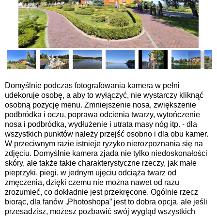
Domyślnie podczas fotografowania kamera w pełni
udekoruje osobę, a aby to wyłączyć, nie wystarczy kliknąć
osobną pozycję menu. Zmniejszenie nosa, zwiększenie
podbródka i oczu, poprawa odcienia twarzy, wytończenie
nosa i podbródka, wydłużenie i utrata masy nóg itp. - dla
wszystkich punktów należy przejść osobno i dla obu kamer.
W przeciwnym razie istnieje ryzyko nierozpoznania się na
zdjęciu. Domyślnie kamera zjada nie tylko niedoskonałości
skóry, ale także takie charakterystyczne rzeczy, jak małe
pieprzyki, piegi, w jednym ujęciu odciąża twarz od
zmęczenia, dzięki czemu nie można nawet od razu
zrozumieć, co dokładnie jest przekręcone. Ogólnie rzecz
biorąc, dla fanów „Photoshopa” jest to dobra opcja, ale jeśli
przesadzisz, możesz pozbawić swój wygląd wszystkich