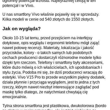
ogromny potencjał wzrostu. Najwyraźniej celóją w ten
potencjał i w Vivo.
U nas smartfony Vivo właśnie pojawiły się w sprzedaży.
Kilka modeli w cenie od 540 złotych do 1550 złotych.
Jak on wygląda?
Około 10-15 lat temu, przed przejściem na interfejsy
dotykowe, opis wyglądu i ergonomii telefonu mógł zająć
nawet połowę recenzji. Materiały, lokalizacja i jakość
przycisków, kolory - o takich samych lub podobnych
cechach producenci dostarczyli różnorodne modele tylko
dzięki tym rzeczom. Telefony i smartfony były akcesoriami,
które dużo mówią o ich właścicielach, ich upodobaniach i
stylu życia. Podoba mi się, że dziś producenci wracają do
estetyki. Vivo V15 Pro to przede wszystkim piękny dodatek,
działa płynnie i przyciąga wyglądem, jest to jedna z tych
rzeczy, którym nawet niezbyt interesujące zaglądać pod
maskę tylko dlatego, że natychmiast chwytają cię
emocjonalnie.
Tylna strona smartfona jest plastikowa, dwukolorowa (bordo