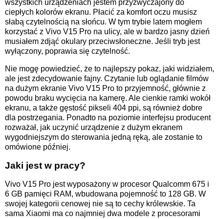
wszystkich urządzeniach jestem przyzwyczajony do
ciepłych kolorów ekranu. Płacić za komfort oczu musisz
słabą czytelnością na słońcu. W tym trybie latem mogłem
korzystać z Vivo V15 Pro na ulicy, ale w bardzo jasny dzień
musiałem zdjąć okulary przeciwsłoneczne. Jeśli tryb jest
wyłączony, poprawia się czytelność.
Nie mogę powiedzieć, że to najlepszy pokaz, jaki widziałem,
ale jest zdecydowanie fajny. Czytanie lub oglądanie filmów
na dużym ekranie Vivo V15 Pro to przyjemność, głównie z
powodu braku wycięcia na kamerę. Ale cienkie ramki wokół
ekranu, a także gęstość pikseli 404 ppi, są również dobre
dla postrzegania. Ponadto na poziomie interfejsu producent
rozważał, jak uczynić urządzenie z dużym ekranem
wygodniejszym do sterowania jedną ręką, ale zostanie to
omówione później.
Jaki jest w pracy?
Vivo V15 Pro jest wyposażony w procesor Qualcomm 675 i
6 GB pamięci RAM, wbudowana pojemność to 128 GB. W
swojej kategorii cenowej nie są to cechy królewskie. Ta
sama Xiaomi ma co najmniej dwa modele z procesorami