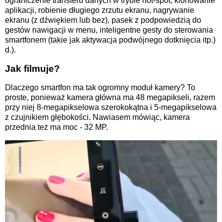
ograniczenie transferu danych w trybie hot-spot, klonowanie
aplikacji, robienie długiego zrzutu ekranu, nagrywanie
ekranu (z dźwiękiem lub bez), pasek z podpowiedzią do
gestów nawigacji w menu, inteligentne gesty do sterowania
smartfonem (takie jak aktywacja podwójnego dotknięcia itp.)
d.).
Jak filmuje?
Dlaczego smartfon ma tak ogromny moduł kamery? To
proste, ponieważ kamera główna ma 48 megapikseli, razem
przy niej 8-megapikselowa szerokokątna i 5-megapikselowa
z czujnikiem głębokości. Nawiasem mówiąc, kamera
przednia też ma moc - 32 MP.