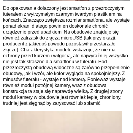
Do opakowania dołączony jest smartfon z przezroczystym
futerałem z wytrzymałym czarnym twardym plastikiem na
końcach. Znacząco zwiększa rozmiar smartfona, ale wystaje
ponad ekran, dlatego powinien doskonale chronić
urządzenie przed upadkiem. Na obudowie znajduje się
również zatrzask do złącza microUSB (tak przy okazji,
producent z jakiegoś powodu pozostawił przestarzałe
złącze). Charakterystyka modelu wskazuje, że nie ma
ochrony przed kurzem i wilgocią, ale najwyraźniej wszystko
nie jest tak straszne dla smartfonu w futeralu. Pod
przezroczystą obudową widoczne są zarówno przepełnienie
obudowy, jak i wzór, ale kolor wygląda na spokojniejszy. Z
minusów futerału - wystaje nad kamerą. Ponieważ wystaje
również moduł potrójnej kamery, wraz z obudową
konstrukcja ta staje się naprawdę wielką. Z drugiej strony
moduł kamery w obudowie jest również lepiej chroniony,
trudniej jest sięgnąć by zarysować lub splamić.