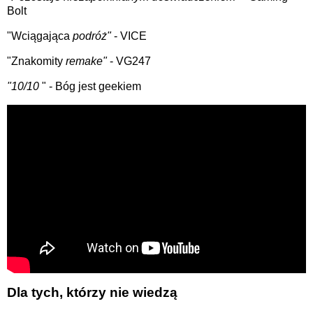
Bolt
"Wciągająca
podróż"
- VICE
"Znakomity
remake"
- VG247
"10/10
" - Bóg jest geekiem
Dla tych, którzy nie wiedzą