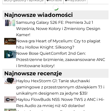
Gry-gadżety i aplikacje
Konsole
PlayStation
Facebook
Telegram
Najnowsze wiadomości
Samsung Galaxy S26 FE: Premiera Już 1
Września, Nowe Kolory i Zmieniony Design
Kamer!
Nowa gra Heart of Mycelium: Czy to plagiat
hitu Hollow Knight: Silksong?
Nowe Bose QuietComfort 2nd Gen:
Przestrzenne brzmienie, zaawansowane ANC
i limitowane kolory!
Najnowsze recenzje
Haylou HexStorm G1: Tanie słuchawki
gamingowe z przestrzennym dźwiękiem 7.1 i
unikalnym designem za jedyne $35!
Haylou FlowBuds N55: Nowe TWS z ANC i Hi-
Res Audio za mniej niż 40 dolarów!