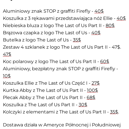
Aluminiowy znak STOP z graffiti Firefly -
40$
Koszulka z 3 rękawami przedstawiająca nóż Ellie -
40$
Niebieska bluza z logo The Last of Us Part II -
80$
Brązowa czapka z logo The Last of Us -
40$
Butelka z logo The Last of Us -
35$
Zestaw 4 szklanek z logo The Last of Us Part II - 47$.
47$
Koc polarowy z logo The Last of Us Part II -
60$
Aluminiowy, bezpłatny znak STOP z graffiti Firefly -
10$
Koszulka Ellie z The Last of Us Część I -
27$
Kurtka Abby z The Last of Us Part II -
100$
Plecak Abby z The Last of Us Part II -
68$
Koszulka z The Last of Us Part II -
30$
Kolczyki z elementami z The Last of Us Part II -
35$
.
Dostawa działa w Ameryce Północnej i Południowej