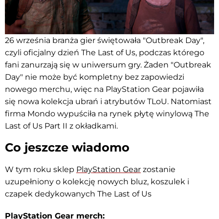
26 września branża gier świętowała "Outbreak Day",
czyli oficjalny dzień The Last of Us, podczas którego
fani zanurzają się w uniwersum gry. Żaden "Outbreak
Day" nie może być kompletny bez zapowiedzi
nowego merchu, więc na PlayStation Gear pojawiła
się nowa kolekcja ubrań i atrybutów TLoU. Natomiast
firma Mondo wypuściła na rynek płytę winylową The
Last of Us Part II z okładkami.
Co jeszcze wiadomo
W tym roku sklep
PlayStation Gear
zostanie
uzupełniony o kolekcję nowych bluz, koszulek i
czapek dedykowanych The Last of Us
PlayStation Gear merch: