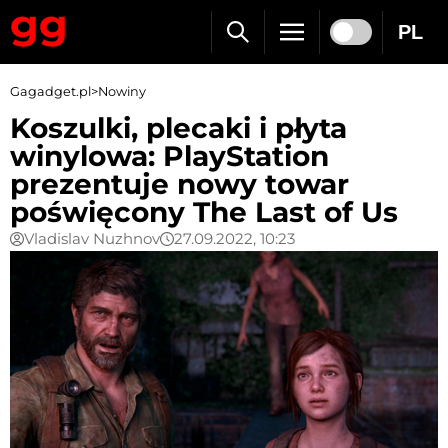
PL
Gagadget.pl
>
Nowiny
Koszulki, plecaki i płyta
winylowa: PlayStation
prezentuje nowy towar
poświęcony The Last of Us
Vladislav Nuzhnov
27.09.2022, 10:23